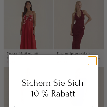
Deborah Maxikleid mit
Roxanne Spitzen-Halter-
Fischmotiv
Maxikleid
59,00 €
84,00 €
49,00 €
99,00 €
Sichern Sie Sich
10 % Rabatt