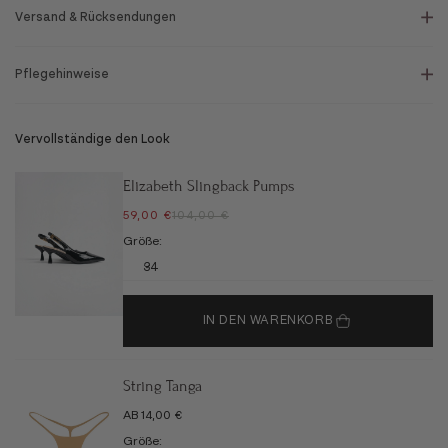
Versand & Rücksendungen
Pflegehinweise
Vervollständige den Look
Elizabeth Slingback Pumps
ANGEBOT
REGULÄRER PREIS
59,00 €
104,00 €
Größe:
34
IN DEN WARENKORB
String Tanga
ANGEBOT
AB 14,00 €
Größe: