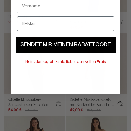
Hannah Slip-Maxikleid
Candice Einschulter-
Maxikleid
39,00 €
59,00 €
49,00 €
69,00 €
SENDET MIR MEINEN RABATTCODE
Nein, danke, ich zahle lieber den vollen Preis
Giselle Einschulter-
Paulette Maxi-Abendkleid
Spitzenkorsett-Maxikleid
mit Neckholder-Ausschnitt
54,00 €
94,00 €
49,00 €
104,00 €