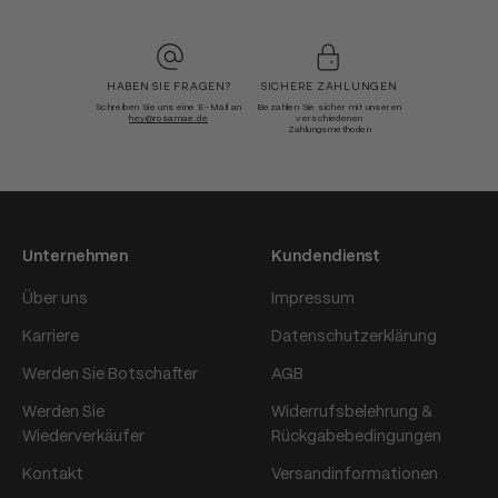
HABEN SIE FRAGEN?
SICHERE ZAHLUNGEN
Schreiben Sie uns eine E-Mail an
Bezahlen Sie sicher mit unseren
hey@rosamae.de
verschiedenen
Zahlungsmethoden
Unternehmen
Kundendienst
Über uns
Impressum
Karriere
Datenschutzerklärung
Werden Sie Botschafter
AGB
Werden Sie
Widerrufsbelehrung &
Wiederverkäufer
Rückgabebedingungen
Kontakt
Versandinformationen