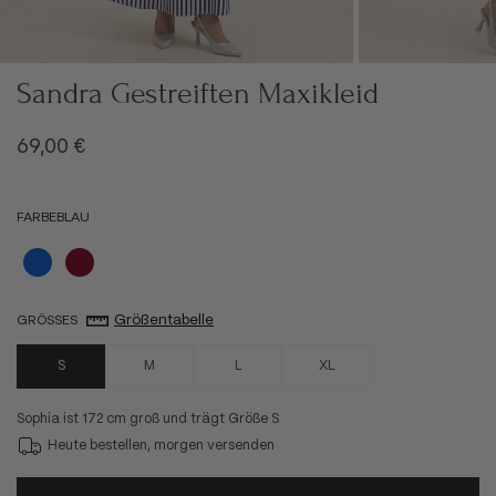
Sandra Gestreiften Maxikleid
Angebot
69,00 €
FARBE
BLAU
Blau
Bordeaux
Größentabelle
GRÖSSE
S
S
M
L
XL
Sophia ist 172 cm groß und trägt Größe S
Heute bestellen, morgen versenden