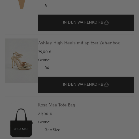
S
IN DEN WARENKORB
Ashley High Heels mit spitzer Zehenbox
ANGEBOT
79,00 €
Größe:
34
IN DEN WARENKORB
Rosa Mae Tote Bag
ANGEBOT
39,00 €
Größe:
One Size