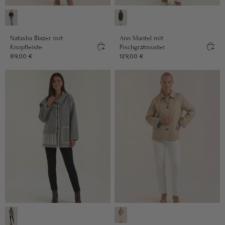
Farbe
Farbe
Mokka
Grau
Natasha Blazer mit
Ann Mantel mit
Knopfleiste
Fischgrätmuster
Angebot
Angebot
89,00 €
129,00 €
Farbe
Farbe
Steingrau
Beige