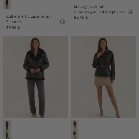
Lindsay Jacke mit
Schwarz
Hemdkragen und Knopfleiste
Catherine Kurzmantel mit
Angebot
84,00 €
Zierstich
Angebot
89,00 €
Farbe
Farbe
Schwarz
Schwarz
Camel
Mokka