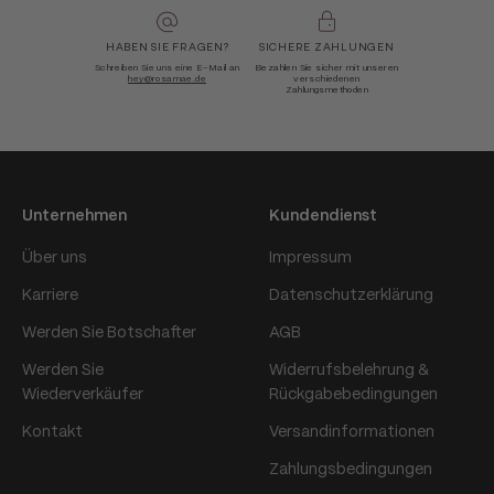
HABEN SIE FRAGEN?
SICHERE ZAHLUNGEN
Schreiben Sie uns eine E-Mail an
Bezahlen Sie sicher mit unseren
hey@rosamae.de
verschiedenen
Zahlungsmethoden
Unternehmen
Kundendienst
Über uns
Impressum
Karriere
Datenschutzerklärung
Werden Sie Botschafter
AGB
Werden Sie
Widerrufsbelehrung &
Wiederverkäufer
Rückgabebedingungen
Kontakt
Versandinformationen
Zahlungsbedingungen