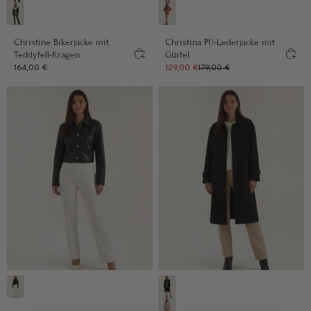
Weiß
Camel
Christine Bikerjacke mit
Christina PU-Lederjacke mit
Teddyfell-Kragen
Gürtel
Angebot
Angebot
Regulärer Preis
164,00 €
129,00 €
179,00 €
Farbe
Farbe
Schwarz
Schwarz