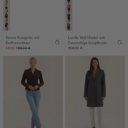
Mokka
Khaki
Creme
Pink
Anthrazit
Anthrazit
Bordeaux
Grau
Teresa Kurzjacke mit
Lucille Woll-Mantel mit
Reißverschluss
Zweireihige Knopfleiste
Angebot
Regulärer Preis
Angebot
59,00 €
89,00 €
254,00 €