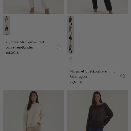
Farbe
Farbe
Grau
Anthrazit
Bordeaux
Taupe
Cynthia Strickjacke mit
Schwarz
Schleifen-Bändern
Beige
Angebot
64,00 €
+1
Margaret Strickpullover mit
Polokragen
Angebot
79,00 €