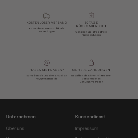
KOSTENLOSER VERSAND
30 TAGE
RÜCKGABERECHT
Kostenloser Versand für alle
Bestellungen
Genießen Sie stressfreie
Rücksendungen
HABEN SIE FRAGEN?
SICHERE ZAHLUNGEN
Schreiben Sie uns eine E-Mail an
Bezahlen Sie sicher mit unseren
hey@rosamae.de
verschiedenen
Zahlungsmethoden
Unternehmen
Kundendienst
Über uns
Impressum