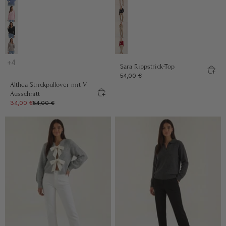
Blau
Grau
Rosa
Schwarz
Schwarz
Beige
Khaki
Rot
+4
Sara Rippstrick-Top
Angebot
54,00 €
Althea Strickpullover mit V-
Ausschnitt
Angebot
Regulärer Preis
34,00 €
54,00 €