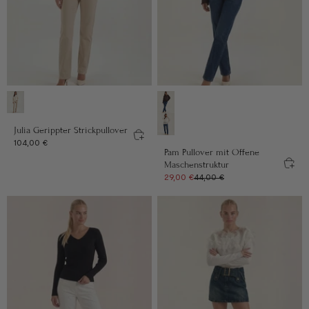
Farbe
Farbe
Creme
Mokka
Julia Gerippter Strickpullover
Weiß
Angebot
104,00 €
Pam Pullover mit Offene
Maschenstruktur
Angebot
Regulärer Preis
29,00 €
44,00 €