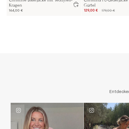
Christine Bikerjacke mit Teddyfell-
Christina PU-Lederjacke
Kragen
Gürtel
164,00 €
129,00 €
179,00 €
Entdecken