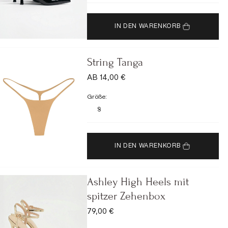
IN DEN WARENKORB
String Tanga
ANGEBOT
AB 14,00 €
Größe:
S
IN DEN WARENKORB
Ashley High Heels mit
spitzer Zehenbox
ANGEBOT
79,00 €