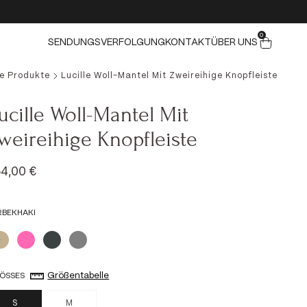
0 ELEMENTE
0
Warenkorb
SENDUNGSVERFOLGUNG
KONTAKT
ÜBER UNS
le Produkte
Lucille Woll-Mantel Mit Zweireihige Knopfleiste
ucille Woll-Mantel Mit
weireihige Knopfleiste
ngebot
4,00 €
RBE
KHAKI
Khaki
Pink
Anthrazit
Grau
Größentabelle
ÖSSE
S
S
M