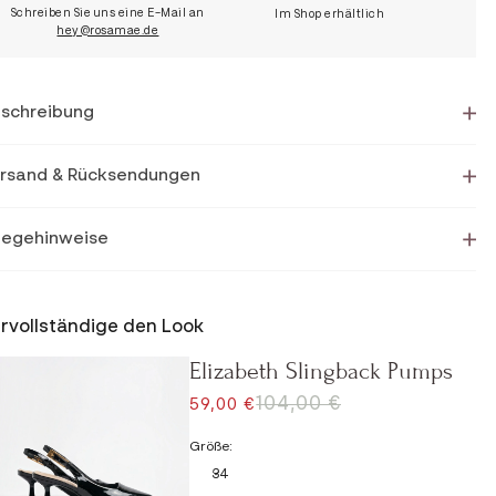
Schreiben Sie uns eine E-Mail an
Im Shop erhältlich
hey@rosamae.de
schreibung
rsand & Rücksendungen
legehinweise
rvollständige den Look
Elizabeth Slingback Pumps
REGULÄRER PREIS
104,00 €
ANGEBOT
59,00 €
Größe:
34