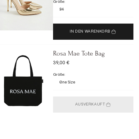
Größe:
34
IN DEN WARENKORB
Rosa Mae Tote Bag
ANGEBOT
39,00 €
Größe:
One Size
AUSVERKAUFT