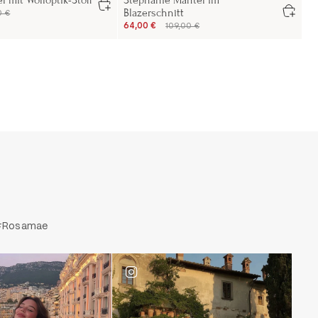
 mit Wolloptik-Stoff
Stephanie Mantel im
Blazerschnitt
0 €
64,00 €
109,00 €
. #Rosamae