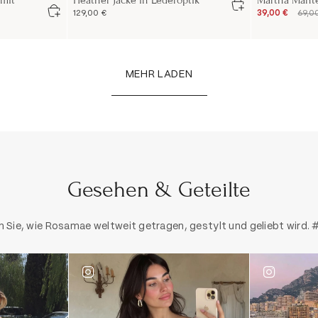
 mit
Heather Jacke in Lederoptik
Martha Mantel
129,00 €
39,00 €
69,0
MEHR LADEN
Gesehen & Geteilte
 Sie, wie Rosamae weltweit getragen, gestylt und geliebt wird