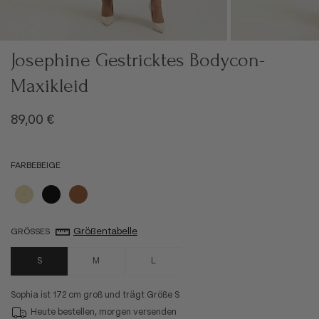
Josephine Gestricktes Bodycon-
Maxikleid
Angebot
89,00 €
FARBE
BEIGE
Beige
Schwarz
Braun
Größentabelle
GRÖSSE
S
S
M
L
Sophia ist 172 cm groß und trägt Größe S
Heute bestellen, morgen versenden