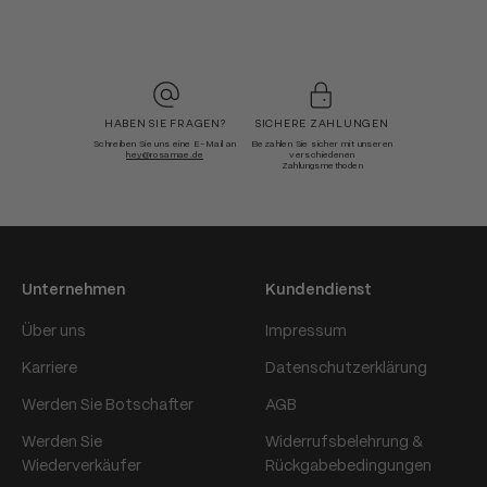
HABEN SIE FRAGEN?
SICHERE ZAHLUNGEN
Schreiben Sie uns eine E-Mail an
Bezahlen Sie sicher mit unseren
hey@rosamae.de
verschiedenen
Zahlungsmethoden
Unternehmen
Kundendienst
Über uns
Impressum
Karriere
Datenschutzerklärung
Werden Sie Botschafter
AGB
Werden Sie
Widerrufsbelehrung &
Wiederverkäufer
Rückgabebedingungen