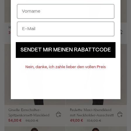
Hannah Slip-Maxikleid
Candice Einschulter-
Maxikleid
39,00 €
59,00 €
49,00 €
69,00 €
SENDET MIR MEINEN RABATTCODE
Nein, danke, ich zahle lieber den vollen Preis
Giselle Einschulter-
Paulette Maxi-Abendkleid
Spitzenkorsett-Maxikleid
mit Neckholder-Ausschnitt
54,00 €
94,00 €
49,00 €
104,00 €