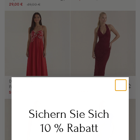
29,00 €
49,00 €
Deborah Maxikleid mit
Roxanne Spitzen-Halter-
Fischmotiv
Maxikleid
59,00 €
84,00 €
49,00 €
99,00 €
Sichern Sie Sich
10 % Rabatt