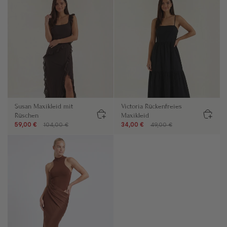
Susan Maxikleid mit
Victoria Rückenfreies
Rüschen
Maxikleid
59,00 €
104,00 €
34,00 €
49,00 €