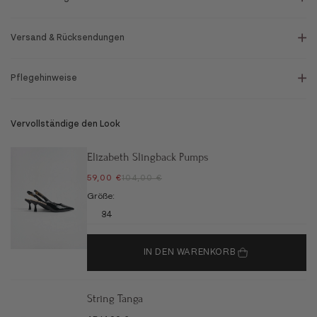
Versand & Rücksendungen
Pflegehinweise
Vervollständige den Look
Elizabeth Slingback Pumps
ANGEBOT
REGULÄRER PREIS
59,00 €
104,00 €
Größe:
34
IN DEN WARENKORB
String Tanga