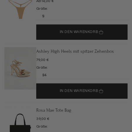
ANGEBOT
AB 14,00 €
Größe:
S
IN DEN WARENKORB
Ashley High Heels mit spitzer Zehenbox
ANGEBOT
79,00 €
Größe:
34
IN DEN WARENKORB
Rosa Mae Tote Bag
ANGEBOT
39,00 €
Größe: