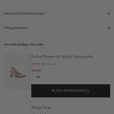
Versand & Rücksendungen
Pflegehinweise
Vervollständige den Look
Rachel Pumps mit Spitze Zehenpartie
ANGEBOT
REGULÄRER PREIS
49,00 €
79,00 €
Größe:
34
IN DEN WARENKORB
String Tanga