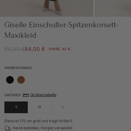
Giselle Einschulter-Spitzenkorsett-
Maxikleid
REGULÄRER PREIS
ANGEBOT
94,00 €
54,00 €
SPARE 43 %
FARBE
SCHWARZ
Schwarz
Braun
Größentabelle
GRÖSSE
S
S
M
L
Elena ist 170 cm groß und trägt Größe S
Heute bestellen, morgen versenden