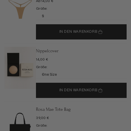
ANGEBOT
AB 14,00 €
Größe:
S
IN DEN WARENKORB
Nippelcover
ANGEBOT
14,00 €
Größe:
One Size
IN DEN WARENKORB
Rosa Mae Tote Bag
ANGEBOT
39,00 €
Größe: