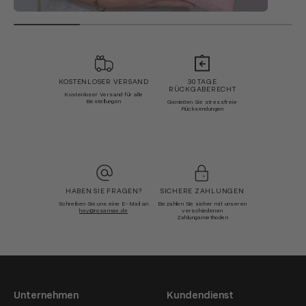
KOSTENLOSER VERSAND
30 TAGE
RÜCKGABERECHT
Kostenloser Versand für alle
Bestellungen
Genießen Sie stressfreie
Rücksendungen
HABEN SIE FRAGEN?
SICHERE ZAHLUNGEN
Schreiben Sie uns eine E-Mail an
Bezahlen Sie sicher mit unseren
hey@rosamae.de
verschiedenen
Zahlungsmethoden
Unternehmen
Kundendienst