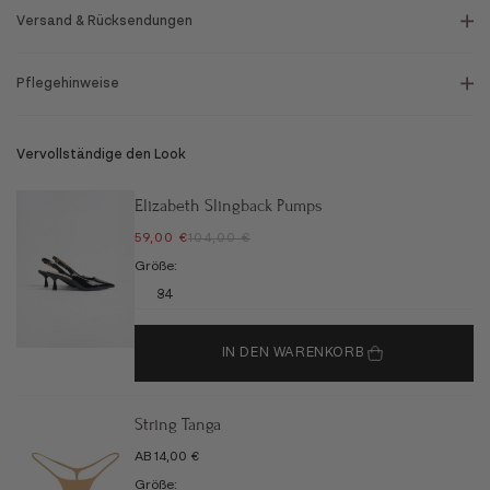
Versand & Rücksendungen
Pflegehinweise
Vervollständige den Look
Elizabeth Slingback Pumps
ANGEBOT
REGULÄRER PREIS
59,00 €
104,00 €
Größe:
34
IN DEN WARENKORB
String Tanga
ANGEBOT
AB 14,00 €
Größe: