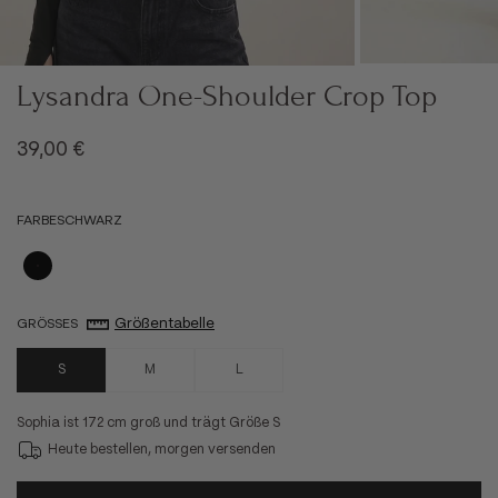
Lysandra One-Shoulder Crop Top
Angebot
39,00 €
FARBE
SCHWARZ
Schwarz
Größentabelle
GRÖSSE
S
S
M
L
Sophia ist 172 cm groß und trägt Größe S
Heute bestellen, morgen versenden