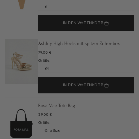
S
IN DEN WARENKORB
Ashley High Heels mit spitzer Zehenbox
ANGEBOT
79,00 €
Größe:
34
IN DEN WARENKORB
Rosa Mae Tote Bag
ANGEBOT
39,00 €
Größe:
One Size