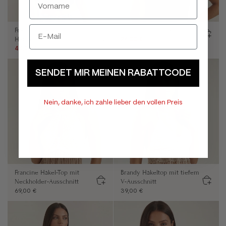
Freya Korsett-Top mit
Calypso Kurzarm-Top
Herzausschnitt
24,00 €
39,00 €
44,00 €
59,00 €
SENDET MIR MEINEN RABATTCODE
Nein, danke, ich zahle lieber den vollen Preis
Francine Häkel-Top mit
Brandy Häkeltop mit tiefem
Neckholder-Ausschnitt
V-Ausschnitt
69,00 €
39,00 €