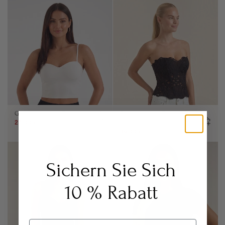
Guinevere Crop-Top
Robyn Spitzen-Trägerloses
Korsett-Top
24,00 €
49,00 €
39,00 €
64,00 €
Sichern Sie Sich
10 % Rabatt