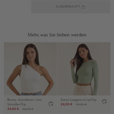
AUSVERKAUFT
Mehr, was Sie lieben werden
Briony Ärmelloses One-
Karen Langarm-Crop-Top
Shoulder-Top
24,00 €
39,00 €
34,00 €
44,00 €