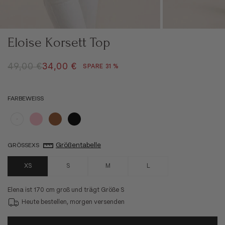
Eloise Korsett Top
REGULÄRER PREIS
ANGEBOT
49,00 €
34,00 €
SPARE 31 %
FARBE
WEISS
Weiß
Rosa
Braun
Schwarz
Größentabelle
GRÖSSE
XS
XS
S
M
L
Elena ist 170 cm groß und trägt Größe S
Heute bestellen, morgen versenden