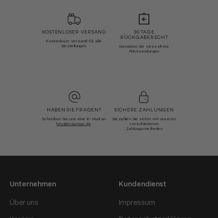
KOSTENLOSER VERSAND
30 TAGE
RÜCKGABERECHT
Kostenloser Versand für alle
Bestellungen
Genießen Sie stressfreie
Rücksendungen
HABEN SIE FRAGEN?
SICHERE ZAHLUNGEN
Schreiben Sie uns eine E-Mail an
Bezahlen Sie sicher mit unseren
hey@rosamae.de
verschiedenen
Zahlungsmethoden
Unternehmen
Kundendienst
Über uns
Impressum