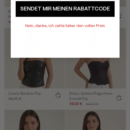
SENDET MIR MEINEN RABATTCODE
Freya Korsett-Top mit
Francine Häkel-Top mit
Herzausschnitt
Neckholder-Ausschnitt
44,00 €
59,00 €
69,00 €
Nein, danke, ich zahle lieber den vollen Preis
Cassie Bandeau-Top
Robyn Spitzen-Trägerloses
Korsett-Top
44,00 €
39,00 €
64,00 €