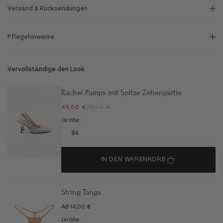
Versand & Rücksendungen
Pflegehinweise
Vervollständige den Look
Rachel Pumps mit Spitze Zehenpartie
ANGEBOT
REGULÄRER PREIS
49,00 €
79,00 €
Größe:
34
IN DEN WARENKORB
String Tanga
ANGEBOT
AB 14,00 €
Größe: