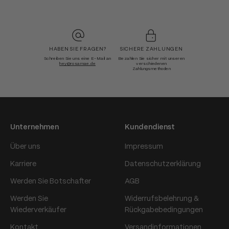
HABEN SIE FRAGEN?
SICHERE ZAHLUNGEN
Schreiben Sie uns eine E-Mail an
Bezahlen Sie sicher mit unseren
hey@rosamae.de
verschiedenen
Zahlungsmethoden
Unternehmen
Kundendienst
Über uns
Impressum
Karriere
Datenschutzerklärung
Werden Sie Botschafter
AGB
Werden Sie
Widerrufsbelehrung &
Wiederverkäufer
Rückgabebedingungen
Kontakt
Versandinformationen