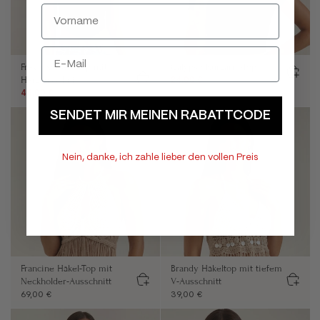
Freya Korsett-Top mit
Calypso Kurzarm-Top
Herzausschnitt
24,00 €
39,00 €
44,00 €
59,00 €
SENDET MIR MEINEN RABATTCODE
Nein, danke, ich zahle lieber den vollen Preis
Francine Häkel-Top mit
Brandy Häkeltop mit tiefem
Neckholder-Ausschnitt
V-Ausschnitt
69,00 €
39,00 €