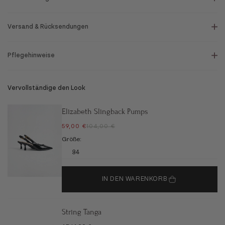
Versand & Rücksendungen
Pflegehinweise
Vervollständige den Look
Elizabeth Slingback Pumps
ANGEBOT
REGULÄRER PREIS
59,00 €
104,00 €
Größe:
34
IN DEN WARENKORB
String Tanga