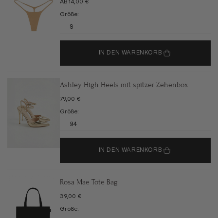
ANGEBOT
AB 14,00 €
Größe:
S
IN DEN WARENKORB
Ashley High Heels mit spitzer Zehenbox
ANGEBOT
79,00 €
Größe:
34
IN DEN WARENKORB
Rosa Mae Tote Bag
ANGEBOT
39,00 €
Größe: