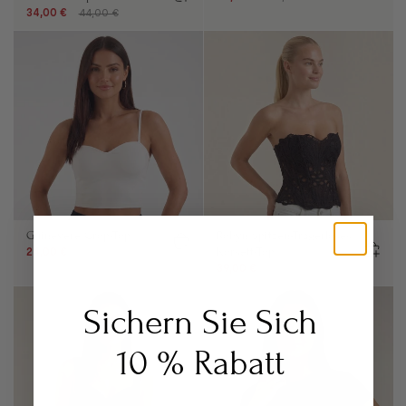
34,00 €
44,00 €
Guinevere Crop-Top
Robyn Spitzen-Trägerloses
Korsett-Top
24,00 €
49,00 €
39,00 €
64,00 €
Sichern Sie Sich
10 % Rabatt