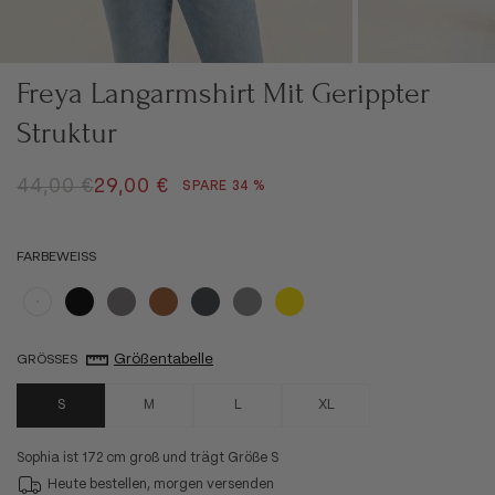
Freya Langarmshirt Mit Gerippter
Struktur
REGULÄRER PREIS
ANGEBOT
44,00 €
29,00 €
SPARE 34 %
FARBE
WEISS
Weiß
Schwarz
Steingrau
Braun
Anthrazit
Grau
Gelb
Größentabelle
GRÖSSE
S
S
M
L
XL
Sophia ist 172 cm groß und trägt Größe S
Heute bestellen, morgen versenden