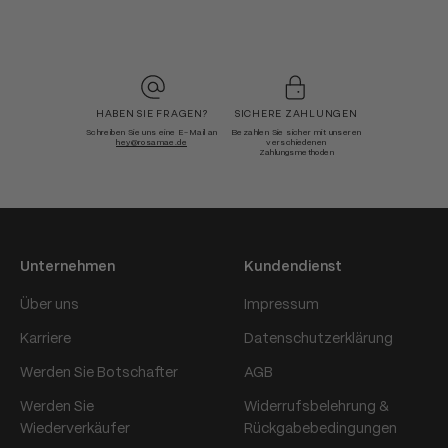
HABEN SIE FRAGEN?
SICHERE ZAHLUNGEN
Schreiben Sie uns eine E-Mail an
Bezahlen Sie sicher mit unseren
hey@rosamae.de
verschiedenen
Zahlungsmethoden
Unternehmen
Kundendienst
Über uns
Impressum
Karriere
Datenschutzerklärung
Werden Sie Botschafter
AGB
Werden Sie
Widerrufsbelehrung &
Wiederverkäufer
Rückgabebedingungen