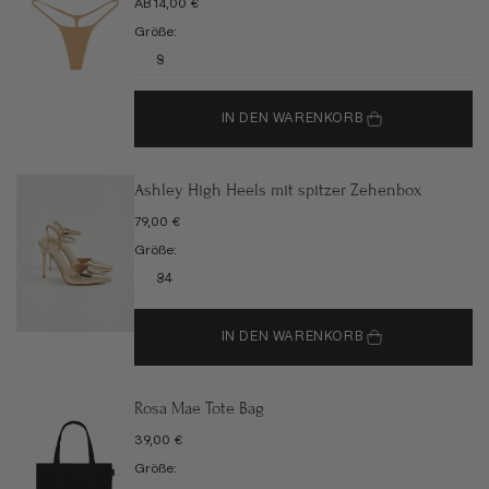
ANGEBOT
AB 14,00 €
Größe:
S
IN DEN WARENKORB
Ashley High Heels mit spitzer Zehenbox
ANGEBOT
79,00 €
Größe:
34
IN DEN WARENKORB
Rosa Mae Tote Bag
ANGEBOT
39,00 €
Größe: