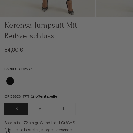
Kerensa Jumpsuit Mit
Reißverschluss
Angebot
84,00 €
FARBE
SCHWARZ
Schwarz
Größentabelle
GRÖSSE
S
S
M
L
Sophia ist 172 cm groß und trägt Größe S
Heute bestellen, morgen versenden