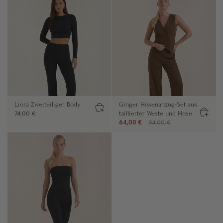
Liora Zweiteiliger Body
Ginger Hosenanzug-Set aus
taillierter Weste und Hose
74,00 €
64,00 €
94,00 €