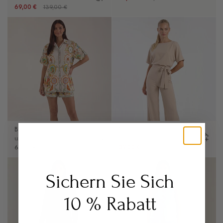
69,00 €
139,00 €
Brenda Oversized Bluse
Madeline Jumpsuit mit
und Shorts Set
Gürtel
64,00 €
39,00 €
64,00 €
Sichern Sie Sich
10 % Rabatt