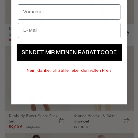
Katherine Baumwoll-Co-ord-
Rhonda Baumwoll-Denim-
Set
Set
89,00 €
139,00 €
79,00 €
179,00 €
SENDET MIR MEINEN RABATTCODE
Nein, danke, ich zahle lieber den vollen Preis
Kimberly Blazer-Weste-Rock-
Yolanda Hoodie- & Weite-
Set
Hose-Set
59,00 €
114,00 €
159,00 €