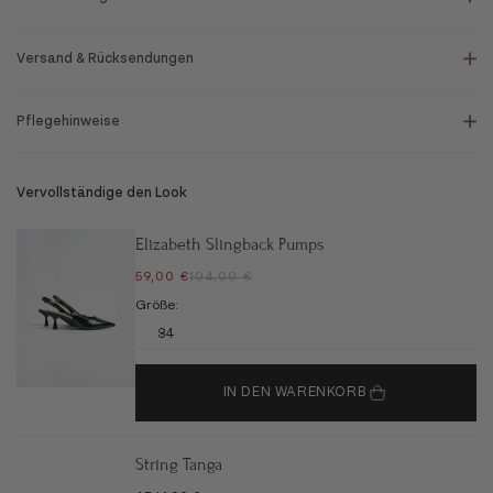
Versand & Rücksendungen
Pflegehinweise
Vervollständige den Look
Elizabeth Slingback Pumps
ANGEBOT
REGULÄRER PREIS
59,00 €
104,00 €
Größe:
34
IN DEN WARENKORB
String Tanga