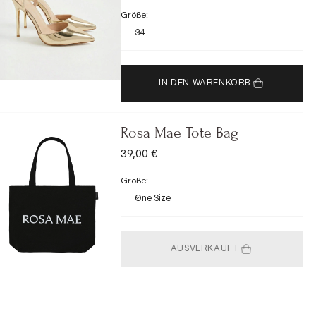
Größe:
34
IN DEN WARENKORB
Rosa Mae Tote Bag
ANGEBOT
39,00 €
Größe:
One Size
AUSVERKAUFT