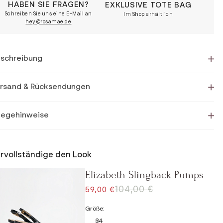
HABEN SIE FRAGEN?
EXKLUSIVE TOTE BAG
Schreiben Sie uns eine E-Mail an
Im Shop erhältlich
hey@rosamae.de
schreibung
rsand & Rücksendungen
legehinweise
rvollständige den Look
Elizabeth Slingback Pumps
REGULÄRER PREIS
104,00 €
ANGEBOT
59,00 €
Größe:
34