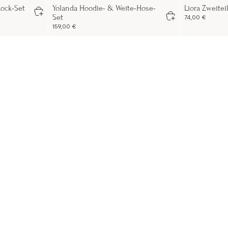
Rock-Set
Yolanda Hoodie- & Weite-Hose-
Liora Zweitei
Set
74,00 €
159,00 €