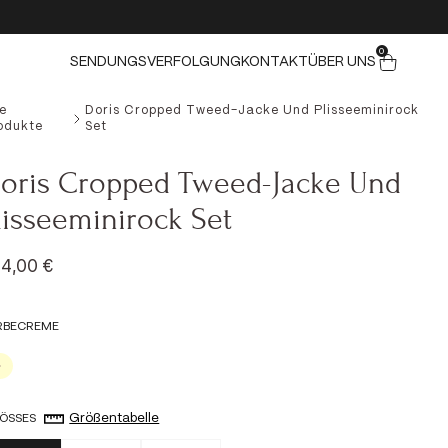
0 ELEMENTE
0
Warenkorb
SENDUNGSVERFOLGUNG
KONTAKT
ÜBER UNS
le
Doris Cropped Tweed-Jacke Und Plisseeminirock
odukte
Set
oris Cropped Tweed-Jacke Und
lisseeminirock Set
ngebot
4,00 €
RBE
CREME
Creme
Größentabelle
ÖSSE
S