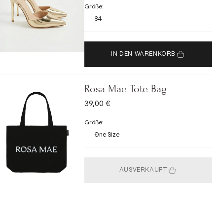
Größe:
34
IN DEN WARENKORB
Rosa Mae Tote Bag
ANGEBOT
39,00 €
Größe:
One Size
AUSVERKAUFT