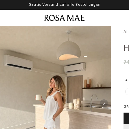
Gratis Versand auf alle Bestellungen
Rosa Mae Deutschland
Al
H
R
7
FA
GR