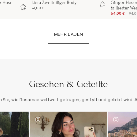
e-Hose-
Liora Zweiteiliger Body
Ginger Hose
taillierter W
74,00 €
64,00 €
94,0
MEHR LADEN
Gesehen & Geteilte
 Sie, wie Rosamae weltweit getragen, gestylt und geliebt wird