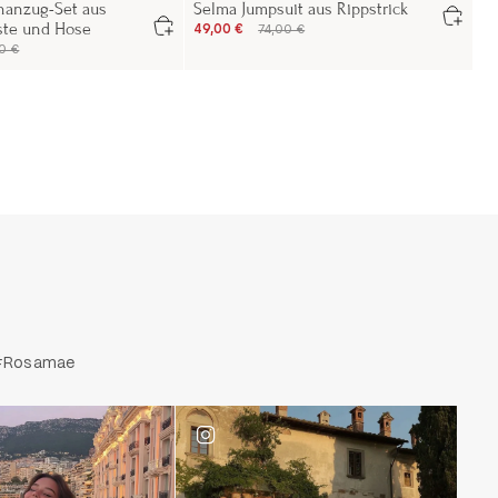
nanzug-Set aus
Selma Jumpsuit aus Rippstrick
este und Hose
49,00 €
74,00 €
0 €
. #Rosamae