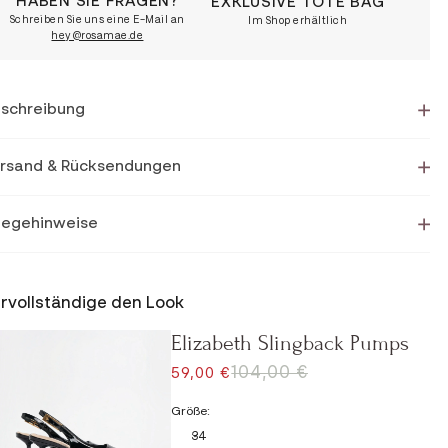
HABEN SIE FRAGEN?
EXKLUSIVE TOTE BAG
Schreiben Sie uns eine E-Mail an
Im Shop erhältlich
hey@rosamae.de
schreibung
rsand & Rücksendungen
legehinweise
rvollständige den Look
Elizabeth Slingback Pumps
REGULÄRER PREIS
104,00 €
ANGEBOT
59,00 €
Größe:
34