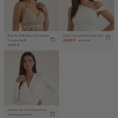
Brandy Häkeltop mit tiefem
Carol Asymmetrisches Top
V-Ausschnitt
44,00 €
64,00 €
39,00 €
Joanne top mit drapiertem
Wickelausschnitt