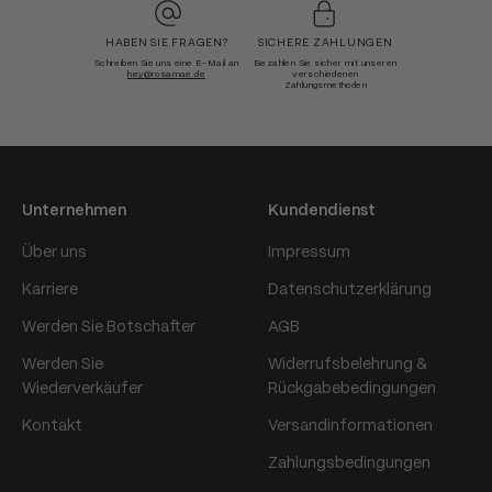
HABEN SIE FRAGEN?
SICHERE ZAHLUNGEN
Schreiben Sie uns eine E-Mail an
Bezahlen Sie sicher mit unseren
hey@rosamae.de
verschiedenen
Zahlungsmethoden
Unternehmen
Kundendienst
Über uns
Impressum
Karriere
Datenschutzerklärung
Werden Sie Botschafter
AGB
Werden Sie
Widerrufsbelehrung &
Wiederverkäufer
Rückgabebedingungen
Kontakt
Versandinformationen
Zahlungsbedingungen