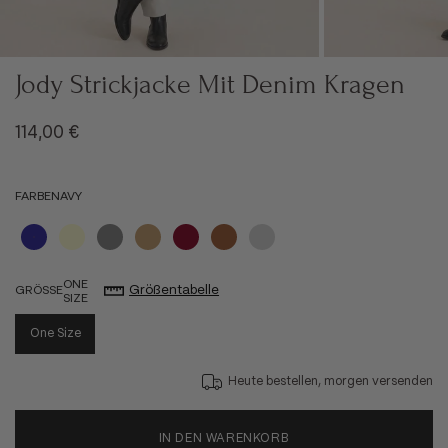
Jody Strickjacke Mit Denim Kragen
Angebot
114,00 €
FARBE
NAVY
Navy
Creme
Grau
Camel
Bordeaux
Braun
Hellgrau
ONE
Größentabelle
GRÖSSE
SIZE
One Size
Heute bestellen, morgen versenden
IN DEN WARENKORB