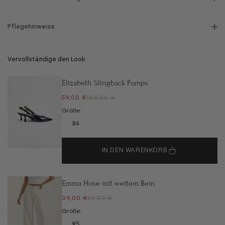
Pflegehinweise
Vervollständige den Look
Elizabeth Slingback Pumps
ANGEBOT
REGULÄRER PREIS
59,00 €
104,00 €
Größe:
34
IN DEN WARENKORB
Emma Hose mit weitem Bein
ANGEBOT
REGULÄRER PREIS
39,00 €
59,00 €
Größe:
XS