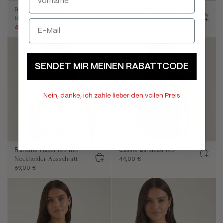
Freya Korsett-Top mit
Robyn Spitzen-Trägerloses
Herzausschnitt
Korsett-Top
44,00 €
59,00 €
39,00 €
64,00 €
SENDET MIR MEINEN RABATTCODE
Nein, danke, ich zahle lieber den vollen Preis
Francine Häkel-Top mit
Cassie Bandeau-Top
Neckholder-Ausschnitt
44,00 €
69,00 €