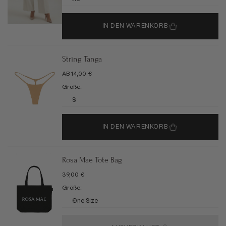
IN DEN WARENKORB
String Tanga
ANGEBOT
AB 14,00 €
Größe:
S
IN DEN WARENKORB
Rosa Mae Tote Bag
ANGEBOT
39,00 €
Größe:
One Size