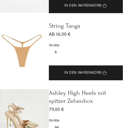
IN DEN WARENKORB
String Tanga
ANGEBOT
AB 14,00 €
Größe:
S
IN DEN WARENKORB
Ashley High Heels mit
spitzer Zehenbox
ANGEBOT
79,00 €
Größe:
34