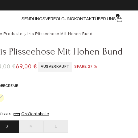
0 ELEMENTE
0
Warenkorb
SENDUNGSVERFOLGUNG
KONTAKT
ÜBER UNS
le Produkte
Iris Plisseehose Mit Hohen Bund
ris Plisseehose Mit Hohen Bund
EGULÄRER PREIS
ANGEBOT
4,00 €
69,00 €
AUSVERKAUFT
SPARE 27 %
RBE
CREME
Creme
Größentabelle
ÖSSE
S
S
M
L