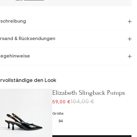
schreibung
rsand & Rücksendungen
legehinweise
rvollständige den Look
Elizabeth Slingback Pumps
REGULÄRER PREIS
104,00 €
ANGEBOT
59,00 €
Größe:
34