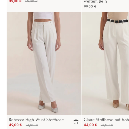
weitem Bein
39,00 €
59,00 €
99,00 €
Rebecca High Waist Stoffhose
Claire Stoffhose mit h
49,00 €
74,00 €
44,00 €
74,00 €