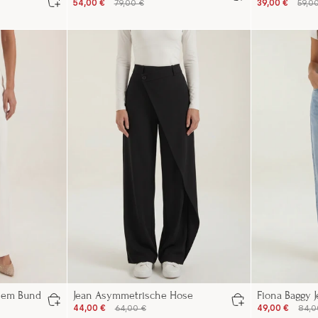
54,00 €
79,00 €
39,00 €
59,0
ohem Bund
Jean Asymmetrische Hose
Fiona Baggy 
44,00 €
64,00 €
49,00 €
84,0