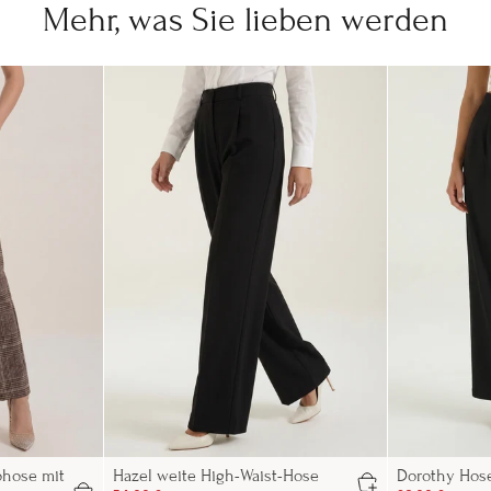
Mehr, was Sie lieben werden
ohose mit
Hazel weite High-Waist-Hose
Dorothy Hos