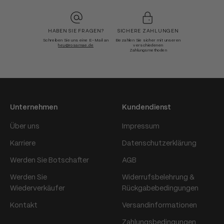
HABEN SIE FRAGEN?
SICHERE ZAHLUNGEN
Schreiben Sie uns eine E-Mail an
Bezahlen Sie sicher mit unseren
hey@rosamae.de
verschiedenen
Zahlungsmethoden
Unternehmen
Kundendienst
Über uns
Impressum
Karriere
Datenschutzerklärung
Werden Sie Botschafter
AGB
Werden Sie
Widerrufsbelehrung &
Wiederverkäufer
Rückgabebedingungen
Kontakt
Versandinformationen
Zahlungsbedingungen