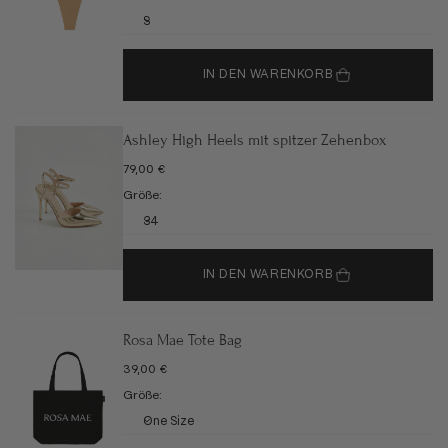
S
IN DEN WARENKORB
Ashley High Heels mit spitzer Zehenbox
ANGEBOT
79,00 €
Größe:
34
IN DEN WARENKORB
Rosa Mae Tote Bag
ANGEBOT
39,00 €
Größe:
One Size