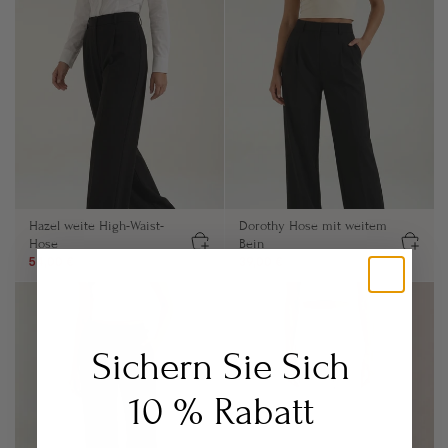
Hazel weite High-Waist-
Dorothy Hose mit weitem
Hose
Bein
54,00 €
79,00 €
39,00 €
59,00 €
Sichern Sie Sich
10 % Rabatt