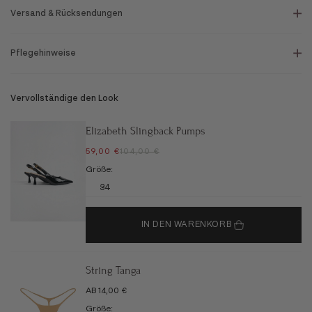
Versand & Rücksendungen
Pflegehinweise
Vervollständige den Look
Elizabeth Slingback Pumps
ANGEBOT
REGULÄRER PREIS
59,00 €
104,00 €
Größe:
34
IN DEN WARENKORB
String Tanga
ANGEBOT
AB 14,00 €
Größe: