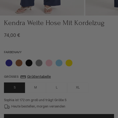
Kendra Weite Hose Mit Kordelzug
Angebot
74,00 €
FARBE
NAVY
Navy
Braun
Schwarz
Grau
Rosa
Hellblau
Gelb
Größentabelle
GRÖSSE
S
S
M
L
XL
Sophia ist 172 cm groß und trägt Größe S
Heute bestellen, morgen versenden