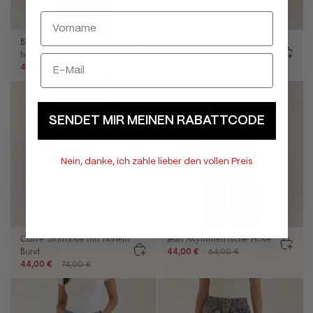
Bertha Weitbeinhose mit
Rebecca High Waist
hohem Bund
Stoffhose
49,00 €
104,00 €
49,00 €
74,00 €
SENDET MIR MEINEN RABATTCODE
Nein, danke, ich zahle lieber den vollen Preis
Claire Stoffhose mit hohem
Jean Asymmetrische Hose
Bund
44,00 €
64,00 €
44,00 €
74,00 €