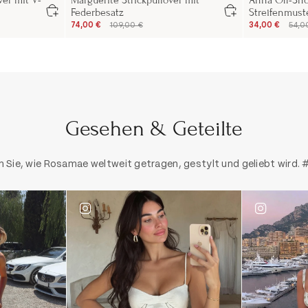
ver mit V-
Marguerite Strickpullover mit
Anna Off-Sho
Federbesatz
Streifenmust
74,00 €
109,00 €
34,00 €
54,0
Gesehen & Geteilte
 Sie, wie Rosamae weltweit getragen, gestylt und geliebt wird