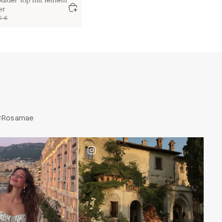
ulder Top mit feinem
er
0 €
. #Rosamae