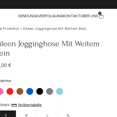
0 ELEMENTE
0
Warenkorb
SENDUNGSVERFOLGUNG
KONTAKT
ÜBER UNS
le Produkte
Eileen Jogginghose Mit Weitem Bein
ileen Jogginghose Mit Weitem
ein
ngebot
,00 €
RBE
PINK
Pink
Rot
Braun
Blau
Schwarz
Grau
Hellblau
Größentabelle
ÖSSE
S
S
M
L
XL