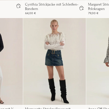
Cynthia Strickjacke mit Schleifen-
Margaret Stri
Bändern
Polokragen
64,00 €
79,00 €