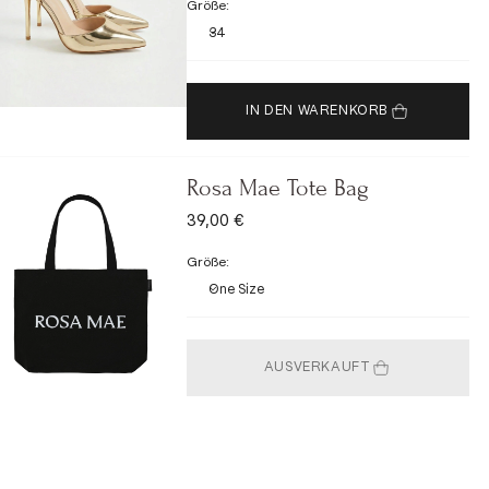
Größe:
34
IN DEN WARENKORB
Rosa Mae Tote Bag
ANGEBOT
39,00 €
Größe:
One Size
AUSVERKAUFT