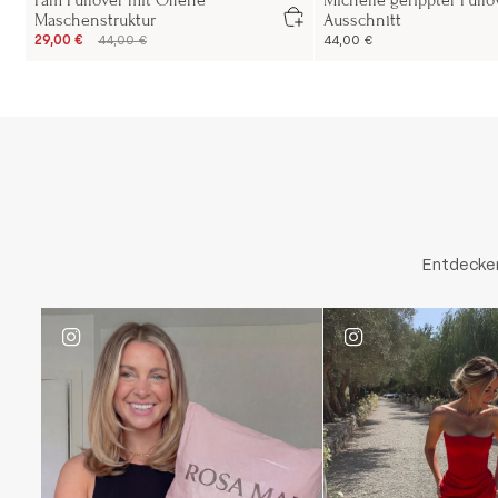
Pam Pullover mit Offene
Michelle gerippter Pullo
Maschenstruktur
Ausschnitt
29,00 €
44,00 €
44,00 €
Entdecken