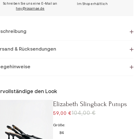
Schreiben Sie uns eine E-Mail an
Im Shop erhältlich
hey@rosamae.de
schreibung
rsand & Rücksendungen
legehinweise
rvollständige den Look
Elizabeth Slingback Pumps
REGULÄRER PREIS
104,00 €
ANGEBOT
59,00 €
Größe:
34