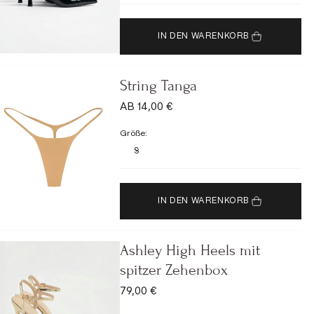
IN DEN WARENKORB
String Tanga
ANGEBOT
AB 14,00 €
Größe:
S
IN DEN WARENKORB
Ashley High Heels mit
spitzer Zehenbox
ANGEBOT
79,00 €