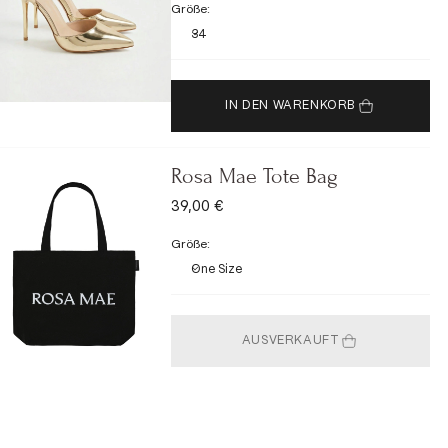
Größe:
34
IN DEN WARENKORB
Rosa Mae Tote Bag
ANGEBOT
39,00 €
Größe:
One Size
AUSVERKAUFT