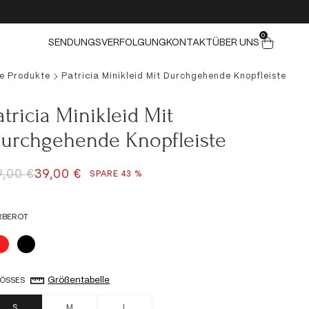
0 ELEMENTE
0
Warenkorb
SENDUNGSVERFOLGUNG
KONTAKT
ÜBER UNS
le Produkte
Patricia Minikleid Mit Durchgehende Knopfleiste
atricia Minikleid Mit
urchgehende Knopfleiste
EGULÄRER PREIS
ANGEBOT
9,00 €
39,00 €
SPARE 43 %
RBE
ROT
Rot
Schwarz
Größentabelle
ÖSSE
S
S
M
L