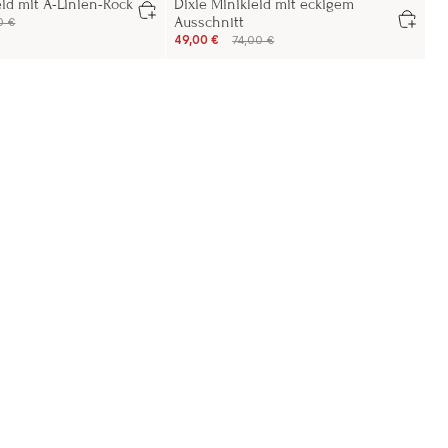
eid mit A-Linien-Rock
Dixie Minikleid mit eckigem
Ausschnitt
0 €
49,00 €
74,00 €