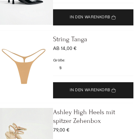
IN DEN WARENKORB
String Tanga
ANGEBOT
AB 14,00 €
Größe:
S
IN DEN WARENKORB
Ashley High Heels mit
spitzer Zehenbox
ANGEBOT
79,00 €