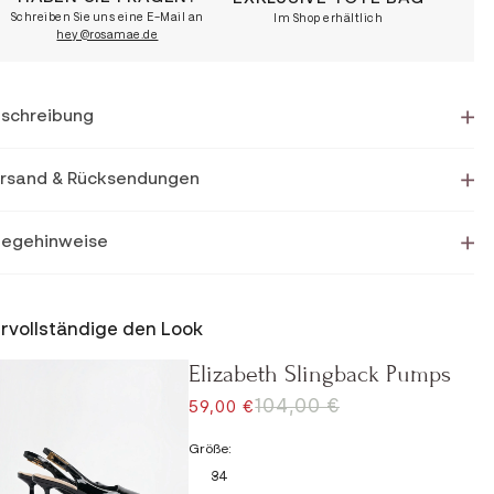
Schreiben Sie uns eine E-Mail an
Im Shop erhältlich
hey@rosamae.de
schreibung
rsand & Rücksendungen
legehinweise
rvollständige den Look
Elizabeth Slingback Pumps
REGULÄRER PREIS
104,00 €
ANGEBOT
59,00 €
Größe:
34