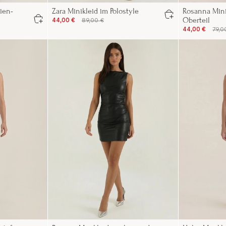
ien-
Zara Minikleid im Polostyle
Rosanna Minik
Oberteil
44,00 €
89,00 €
44,00 €
79,0