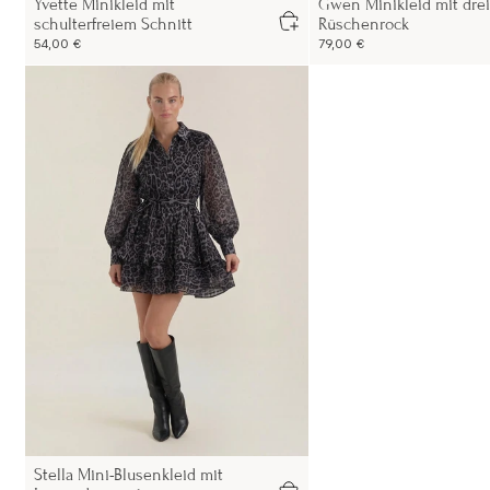
Yvette Minikleid mit
Gwen Minikleid mit dre
schulterfreiem Schnitt
Rüschenrock
54,00 €
79,00 €
Stella Mini-Blusenkleid mit