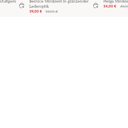
istufigem
Bernice Minikleid in glänzender
Helga Minikl
Lederoptik
34,00 €
49,0
39,00 €
59,00 €