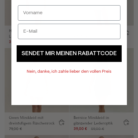
Helga Minikleid mit A-
Zara Minikleid im Polostyle
Linien-Rock
44,00 €
89,00 €
34,00 €
49,00 €
SENDET MIR MEINEN RABATTCODE
Nein, danke, ich zahle lieber den vollen Preis
Gwen Minikleid mit
Bernice Minikleid in
dreistufigem Rüschenrock
glänzender Lederoptik
79,00 €
39,00 €
59,00 €