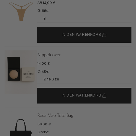
ANGEBOT
AB 14,00 €
Größe:
S
IN DEN WARENKORB
Nippelcover
ANGEBOT
14,00 €
Größe:
One Size
IN DEN WARENKORB
Rosa Mae Tote Bag
ANGEBOT
39,00 €
Größe: