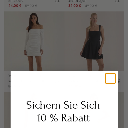
Minikleid
Stehkragen
44,00 €
59,00 €
34,00 €
49,00 €
Yvette Minikleid mit
Rosanna Minikleid mit
schulterfreiem Schnitt
taillierter Oberteil
54,00 €
44,00 €
79,00 €
Sichern Sie Sich
10 % Rabatt