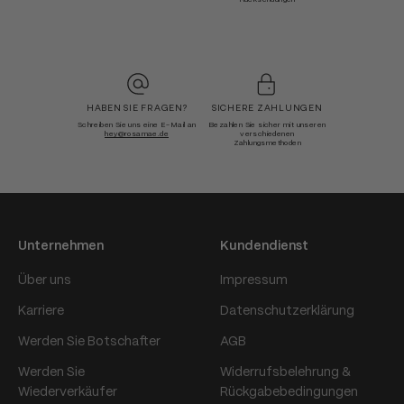
Rücksendungen
HABEN SIE FRAGEN?
SICHERE ZAHLUNGEN
Schreiben Sie uns eine E-Mail an
Bezahlen Sie sicher mit unseren
hey@rosamae.de
verschiedenen
Zahlungsmethoden
Unternehmen
Kundendienst
Über uns
Impressum
Karriere
Datenschutzerklärung
Werden Sie Botschafter
AGB
Werden Sie
Widerrufsbelehrung &
Wiederverkäufer
Rückgabebedingungen