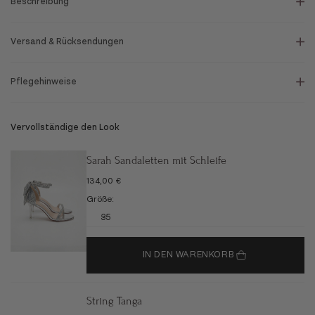
Beschreibung
Versand & Rücksendungen
Pflegehinweise
Vervollständige den Look
Sarah Sandaletten mit Schleife
ANGEBOT
134,00 €
Größe:
35
IN DEN WARENKORB
String Tanga