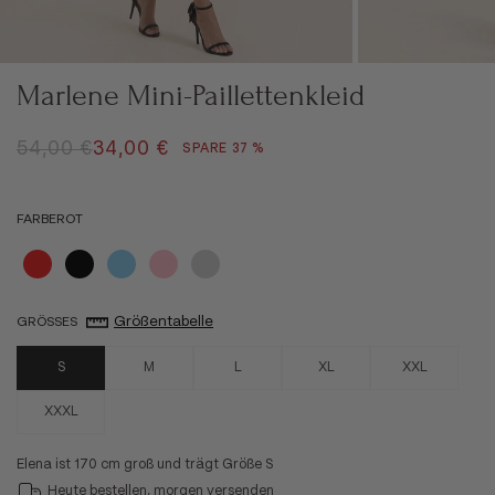
Marlene Mini-Paillettenkleid
REGULÄRER PREIS
ANGEBOT
54,00 €
34,00 €
SPARE 37 %
FARBE
ROT
Rot
Schwarz
Hellblau
Rosa
Silber
Größentabelle
GRÖSSE
S
S
M
L
XL
XXL
XXXL
Elena ist 170 cm groß und trägt Größe S
Heute bestellen, morgen versenden