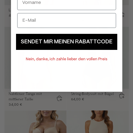
Langärmliger Tanga-Body
Nahtlose Shorts bis zur
Mitte des Oberschenkels
49,00 €
34,00 €
SENDET MIR MEINEN RABATTCODE
Nein, danke, ich zahle lieber den vollen Preis
Nahtloser Tanga mit
String-Bodysuit mit Bügel
mittlerer Taille
64,00 €
34,00 €