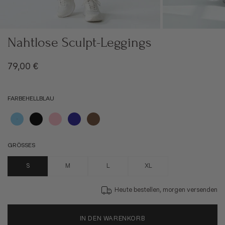
Nahtlose Sculpt-Leggings
Angebot
79,00 €
FARBE
HELLBLAU
Hellblau
Schwarz
Rosa
Navy
Mokka
GRÖSSE
S
S
M
L
XL
Heute bestellen, morgen versenden
IN DEN WARENKORB