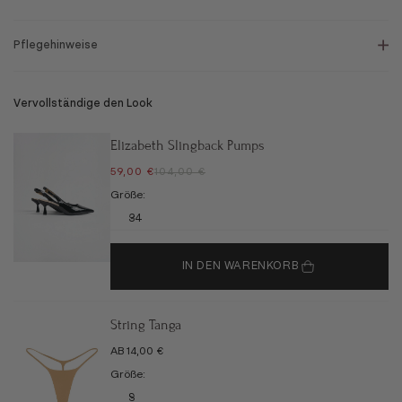
Pflegehinweise
Vervollständige den Look
Elizabeth Slingback Pumps
ANGEBOT
REGULÄRER PREIS
59,00 €
104,00 €
Größe:
34
IN DEN WARENKORB
String Tanga
ANGEBOT
AB 14,00 €
Größe:
S