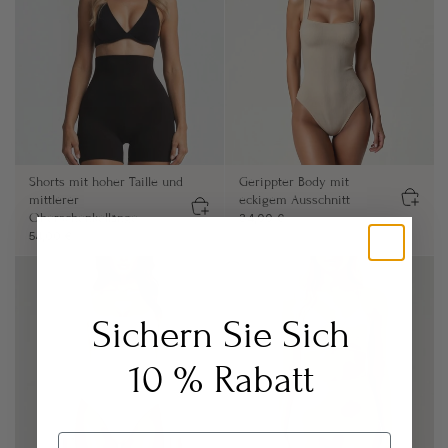
Shorts mit hoher Taille und
Gerippter Body mit
mittlerer
eckigem Ausschnitt
Oberschenkellänge
34,00 €
54,00 €
Sichern Sie Sich
10 % Rabatt