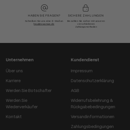
HABEN SIE FRAGEN?
SICHERE ZAHLUNGEN
Schreiben Sie uns eine E-Mail an
Bezahlen Sie sicher mit unseren
hey@rosamae.de
verschiedenen
Zahlungsmethoden
Unternehmen
Kundendienst
Über uns
Impressum
Karriere
Datenschutzerklärung
Werden Sie Botschafter
AGB
Werden Sie
Widerrufsbelehrung &
Wiederverkäufer
Rückgabebedingungen
Kontakt
Versandinformationen
Zahlungsbedingungen