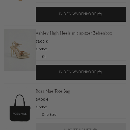
IN DEN WARENKORB
Ashley High Heels mit spitzer Zehenbox
ANGEBOT
79,00 €
Größe:
34
IN DEN WARENKORB
Rosa Mae Tote Bag
ANGEBOT
39,00 €
Größe:
One Size