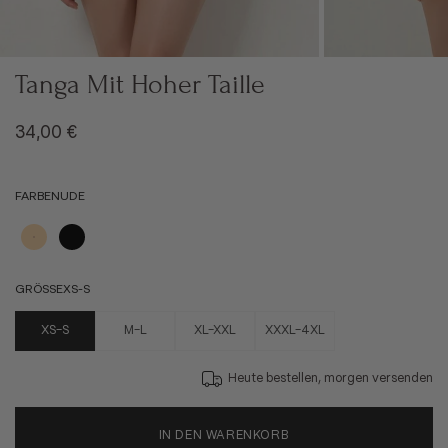
Tanga Mit Hoher Taille
Angebot
34,00 €
FARBE
NUDE
Nude
Schwarz
GRÖSSE
XS-S
XS-S
M-L
XL-XXL
XXXL-4XL
Heute bestellen, morgen versenden
IN DEN WARENKORB