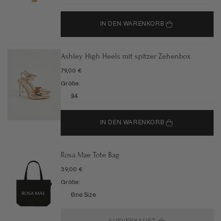
IN DEN WARENKORB
Ashley High Heels mit spitzer Zehenbox
ANGEBOT
79,00 €
Größe:
34
IN DEN WARENKORB
Rosa Mae Tote Bag
ANGEBOT
39,00 €
Größe:
One Size