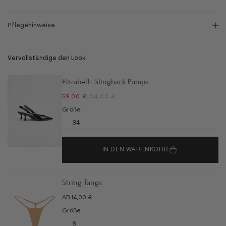
Pflegehinweise
Vervollständige den Look
Elizabeth Slingback Pumps
ANGEBOT
REGULÄRER PREIS
59,00 €
104,00 €
Größe:
34
IN DEN WARENKORB
String Tanga
ANGEBOT
AB 14,00 €
Größe:
S