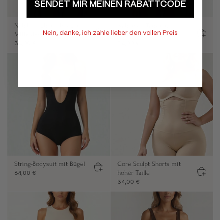
SENDET MIR MEINEN RABATTCODE
Nahtlose Shorts bis zur
Nahtloser Tanga mit
Nein, danke, ich zahle lieber den vollen Preis
Mitte des Oberschenkels
mittlerer Taille
34,00 €
34,00 €
String-Bodysuit mit Bügel
Core Sculpt Shorts mit
hoher Taille
64,00 €
34,00 €