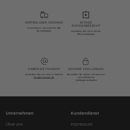
KOSTENLOSER VERSAND
30 TAGE
RÜCKGABERECHT
Kostenloser Versand für alle
Bestellungen
Genießen Sie stressfreie
Rücksendungen
HABEN SIE FRAGEN?
SICHERE ZAHLUNGEN
Schreiben Sie uns eine E-Mail an
Bezahlen Sie sicher mit unseren
hey@rosamae.de
verschiedenen
Zahlungsmethoden
Unternehmen
Kundendienst
Über uns
Impressum