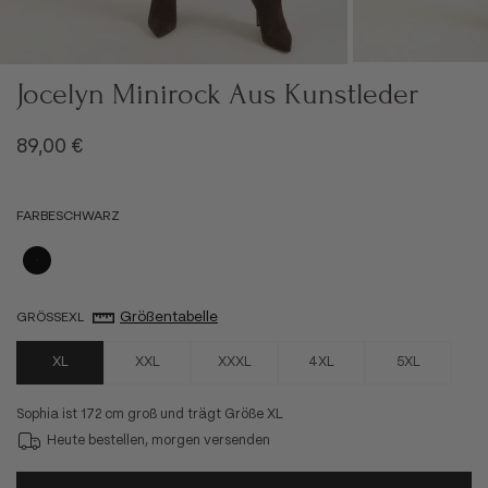
Jocelyn Minirock Aus Kunstleder
Angebot
89,00 €
FARBE
SCHWARZ
Schwarz
Größentabelle
GRÖSSE
XL
XL
XXL
XXXL
4XL
5XL
Sophia ist 172 cm groß und trägt Größe XL
Heute bestellen, morgen versenden