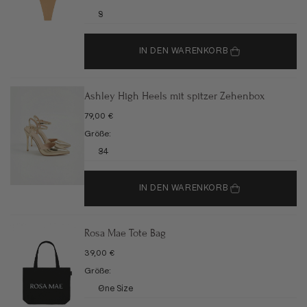
S
IN DEN WARENKORB
Ashley High Heels mit spitzer Zehenbox
ANGEBOT
79,00 €
Größe:
34
IN DEN WARENKORB
Rosa Mae Tote Bag
ANGEBOT
39,00 €
Größe:
One Size