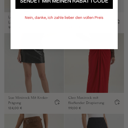
SENDET MIR MEINEN RABATTCODE
Lena Minirock setzt mit
Lauren Cord-Shorts mit
Nein, danke, ich zahle lieber den vollen Preis
Lackleder-Optik
weitem Bein
99,00 €
59,00 €
129,00 €
Sue Minirock Mit Kroko-
Cleo Maxirock mit
Prägung
fließender Drapierung
124,00 €
119,00 €