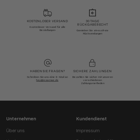
KOSTENLOSER VERSAND
30 TAGE
RÜCKGABERECHT
Kostenloser Versand für alle
Bestellungen
Genießen Sie stressfreie
Rücksendungen
HABEN SIE FRAGEN?
SICHERE ZAHLUNGEN
Schreiben Sie uns eine E-Mail an
Bezahlen Sie sicher mit unseren
hey@rosamae.de
verschiedenen
Zahlungsmethoden
Unternehmen
Kundendienst
Über uns
Impressum