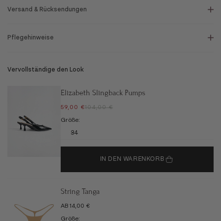
Versand & Rücksendungen
Pflegehinweise
Vervollständige den Look
Elizabeth Slingback Pumps
ANGEBOT
REGULÄRER PREIS
59,00 €
104,00 €
Größe:
34
IN DEN WARENKORB
String Tanga
ANGEBOT
AB 14,00 €
Größe: