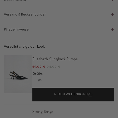
Versand & Rücksendungen
Pflegehinweise
Vervollständige den Look
Elizabeth Slingback Pumps
ANGEBOT
REGULÄRER PREIS
59,00 €
104,00 €
Größe:
34
IN DEN WARENKORB
String Tanga