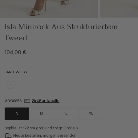
Isla Minirock Aus Strukturiertem
Tweed
Angebot
104,00 €
FARBE
WEISS
Weiß
Größentabelle
GRÖSSE
S
S
M
L
XL
Sophia ist 172 cm groß und trägt Größe S
Heute bestellen, morgen versenden