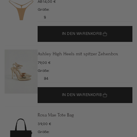
ANGEBOT
AB 14,00 €
Größe:
S
IN DEN WARENKORB
Ashley High Heels mit spitzer Zehenbox
ANGEBOT
79,00 €
Größe:
34
IN DEN WARENKORB
Rosa Mae Tote Bag
ANGEBOT
39,00 €
Größe: