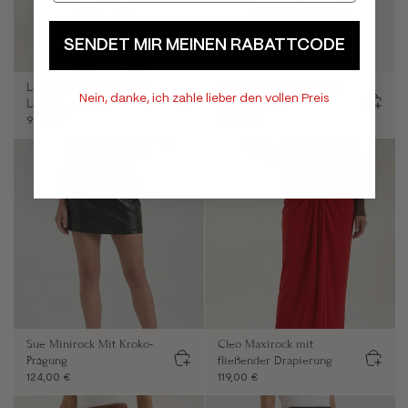
SENDET MIR MEINEN RABATTCODE
Lena Minirock setzt mit
Lauren Cord-Shorts mit
Nein, danke, ich zahle lieber den vollen Preis
Lackleder-Optik
weitem Bein
99,00 €
59,00 €
129,00 €
Sue Minirock Mit Kroko-
Cleo Maxirock mit
Prägung
fließender Drapierung
124,00 €
119,00 €