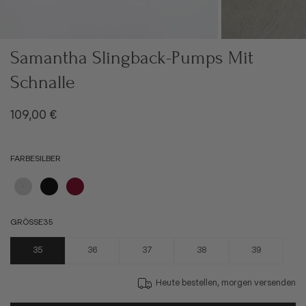
Samantha Slingback-Pumps Mit
Schnalle
Angebot
109,00 €
FARBE
SILBER
Silber
Schwarz
Bordeaux
GRÖSSE
35
35
36
37
38
39
Heute bestellen, morgen versenden