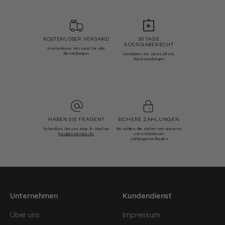
KOSTENLOSER VERSAND
30 TAGE
RÜCKGABERECHT
Kostenloser Versand für alle
Bestellungen
Genießen Sie stressfreie
Rücksendungen
HABEN SIE FRAGEN?
SICHERE ZAHLUNGEN
Schreiben Sie uns eine E-Mail an
Bezahlen Sie sicher mit unseren
hey@rosamae.de
verschiedenen
Zahlungsmethoden
Unternehmen
Kundendienst
Über uns
Impressum