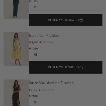
Größe:
XS
IN DEN WARENKORB
Isolde Tüll-Midikleid
ANGEBOT
REGULÄRER PREIS
84,00 €
159,00 €
Größe:
XS
IN DEN WARENKORB
Susan Maxikleid mit Rüschen
ANGEBOT
REGULÄRER PREIS
59,00 €
104,00 €
Größe:
XS