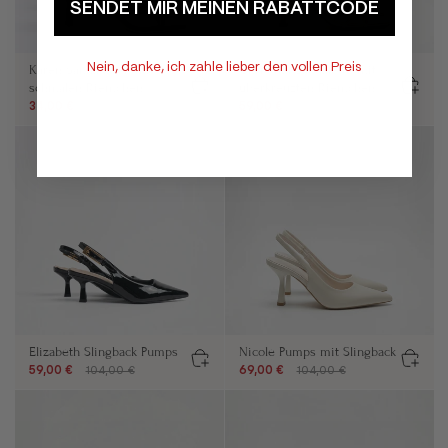
SENDET MIR MEINEN RABATTCODE
Nein, danke, ich zahle lieber den vollen Preis
Karen Sandaletten mit
Christina Sandalette mit
schmalen Riemchen
überkreuzten Riemchen
34,00 €
64,00 €
59,00 €
124,00 €
Elizabeth Slingback Pumps
Nicole Pumps mit Slingback
59,00 €
104,00 €
69,00 €
104,00 €