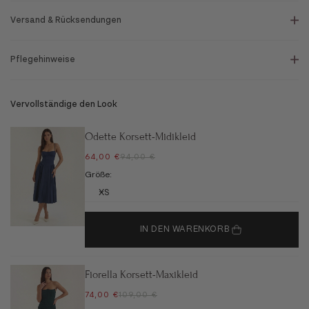
Versand & Rücksendungen
Pflegehinweise
Vervollständige den Look
Odette Korsett-Midikleid
ANGEBOT
REGULÄRER PREIS
64,00 €
94,00 €
Größe:
XS
IN DEN WARENKORB
Fiorella Korsett-Maxikleid
ANGEBOT
REGULÄRER PREIS
74,00 €
109,00 €